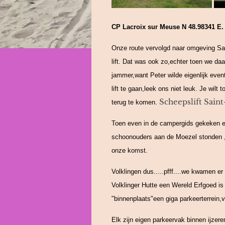
CP Lacroix sur Meuse N 48.98341 E.
Onze route vervolgd naar omgeving Saar
lift. Dat was ook zo,echter toen we 
jammer,want Peter wilde eigenlijk even
lift te gaan,leek ons niet leuk. Je wi
Scheepslift Saint
terug te komen.
Toen even in de campergids gekeken en
schoonouders aan de Moezel stonden ,
onze komst.
Volklingen dus.....pfff....we kwamen er
Volklinger Hutte een Wereld Erfgoed is
"binnenplaats"een giga parkeerterrein,v
Elk zijn eigen parkeervak binnen ijzer