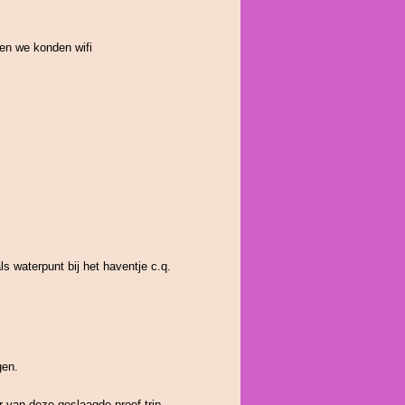
en we konden wifi
s waterpunt bij het haventje c.q.
gen.
 van deze geslaagde proef-trip...