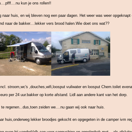
...pfff....nu kun je ons rollen!!
 naar huis, en wij bleven nog een paar dagen. Het weer was weer opgeknapt 
nd naar de bakker....lekker vers brood halen.Wie doet ons wat??
ncl. stroom,wc's ,douches,wifi,loosput vuilwater en loosput Chem.toilet evenal
euro per 24 uur.bakker op korte afstand. Lidl aan andere kant van het dorp.
 te regenen...dus,toen zeiden we....nu gaan wij ook naar huis.
ar huis,onderweg lekker broodjes gekocht en opgegeten in de camper ivm re
og even bij vanderValk aan voor cappuchino en appelgebak-met....als afsluiter