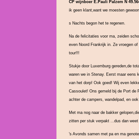
CP wijnboer E.Pauli Palzem N 49.56
ik geen klant,want we moesten gewoon 7
s Nachts begon het te regenen.
Na de felicitaties voor ma, zeiden scho
even Noord Frankrijk in. Ze vroegen of 
tour!!!
Stukje door Luxemburg gereden,de tota
waren we in Stenay. Eerst maar eens kij
van het dorp! Ook goed! Wij even lekker
Cassoulet! Ons gemeld bij de Port de P
achter de campers, wandelpad, en ook 
Met ma nog naar de bakker gelopen,die
zitten per stuk verpakt ...dus dan weet
's Avonds samen met pa en ma genoten 