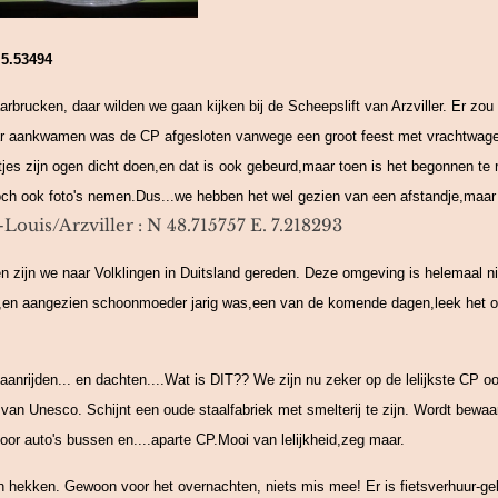
 5.53494
brucken, daar wilden we gaan kijken bij de Scheepslift van Arzviller. Er zou
daar aankwamen was de CP afgesloten vanwege een groot feest met vrachtwage
tjes zijn ogen dicht doen,en dat is ook gebeurd,maar toen is het begonnen te
lt toch ook foto's nemen.Dus...we hebben het wel gezien van een afstandje,maar
-Louis/Arzviller : N 48.715757 E. 7.218293
 zijn we naar Volklingen in Duitsland gereden. Deze omgeving is helemaal n
en aangezien schoonmoeder jarig was,een van de komende dagen,leek het on
 aanrijden... en dachten....Wat is DIT?? We zijn nu zeker op de lelijkste CP 
 van Unesco. Schijnt een oude staalfabriek met smelterij te zijn. Wordt bewaa
oor auto's bussen en....aparte CP.Mooi van lelijkheid,zeg maar.
en hekken. Gewoon voor het overnachten, niets mis mee! Er is fietsverhuur-ge