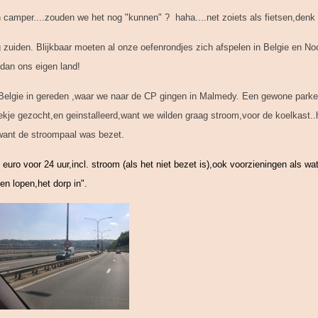
amper....zouden we het nog "kunnen" ? haha....net zoiets als fietsen,denk ik.
ng zuiden. Blijkbaar moeten al onze oefenrondjes zich afspelen in Belgie en N
dan ons eigen land!
,Belgie in gereden ,waar we naar de CP gingen in Malmedy. Een gewone parke
lekje gezocht,en geinstalleerd,want we wilden graag stroom,voor de koelkast
want de stroompaal was bezet.
 euro voor 24 uur,incl. stroom (als het niet bezet is),ook voorzieningen als wa
n lopen,het dorp in".