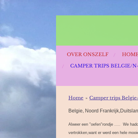
Ga
direct
naar
de
hoofdinhoud
OVER ONSZELF
HOM
CAMPER TRIPS BELGIE/N
Home
»
Camper trips Belgie
Belgie, Noord Frankrijk,Duitslan
Alweer een "oefen"rondje ..... We had
vertrokken,want er werd een hele mooie