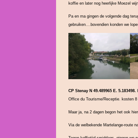
koffie en later nog heerlijke Moezel wijn.
Pa en ma gingen de volgende dag terug
gebruiken....bovendien konden we lope
CP Stenay N 49.489965 E. 5.183498.
I
Office du Tourisme/Receptie. kosten 8 
Maar ja, na 2 dagen begon het ook hier
Via de welbekende Martelange-route na
Tegen koffietijd smiddags ,gingen we n