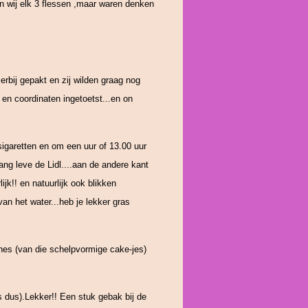
en wij elk 3 flessen ,maar waren denken
erbij gepakt en zij wilden graag nog
 en coordinaten ingetoetst...en on
igaretten en om een uur of 13.00 uur
ang leve de Lidl....aan de andere kant
jk!! en natuurlijk ook blikken
an het water...heb je lekker gras
nes (van die schelpvormige cake-jes)
 dus).Lekker!! Een stuk gebak bij de