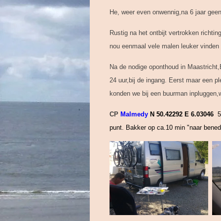
He, weer even onwennig,na 6 jaar geen c
Rustig na het ontbijt vertrokken richti
nou eenmaal vele malen leuker vinden 
Na de nodige oponthoud in Maastricht
24 uur,bij de ingang. Eerst maar een p
konden we bij een buurman inpluggen,
CP
Malmedy
N 50.42292 E 6.03046
5
punt. Bakker op ca.10 min "naar benede