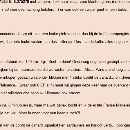
4525 E. 6.375278
incl. stroom, 7,50 euro. maar voor klanten gratis (nu kocht
,50 voor overnachting betalen....) er was ook een water punt en een toilet.
onouders dat ze dit niet een leuke plek vonden ,dus bij de koffie,campergids 
wij daar iets leuks wisten...Ja,dus...Stenay. Dus...na de koffie alles opgepakt
le afstand zou 120 km. zijn. Best te doen! Onderweg nog even gestopt voor s
ken bij de Intermarchee,die we wisten te zitten....Mis....Pand stond leeg....L
 inkopen gedaan,waaronder blikken met 4 stuks Confit de canard....oh...heerli
laisance....(waar ook 6 CP zijn) maar wij gingen deze keer naar de overkant v
hier toilet/douche gebouw. Uiteraard ook stroom.
 ca. 8 min.lopen is, waar ma wat gebak kocht en ik de echte Franse Madelei
 je het wel. Moet kunnen voor een keertje,toch?!
van de confit de canard ,opgebakken aardappels en haricot verts...(boontjes