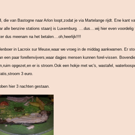
4, die van Bastogne naar Arlon loopt,zodat je via Martelange rijdt. Ene kant
 alle benzine stations staan) is Luxemburg. ....dus....wij hier even voordelig
ter dus meenam na het betalen....oh,heerlijk!!!!
rellenboer in Lacroix sur Meuse,waar we vroeg in de middag aankwamen. Er st
aan een paar forellenvijvers,waar dagjes mensen kunnen forel-vissen. Bovendien
en,ruim opgezet,en er is stroom.Ook een hokje met wc's, wastafel, waterloospu
ratis,stroom 3 euro.
ebben hier 3 nachten gestaan.