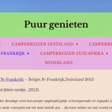
Puur genieten
E
CAMPERREIZEN DUITSLAND
CAMPERRE
-FRANKRIJK
CAMPERREIZEN ZUID AFRIKA
NEDERLAND
/N-Frankrijk
»
Belgie,N-Frankrijk,Duitsland 2013
d (klein rondje...2013)
den dinsdags onze buscamper opgehaald,gelijk schoongemaakt en ingepakt (all
 week voorspeld,wat het weer betreft,dus....die kans wilden we niet voorbij l