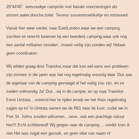
25º44'45" eenvoudige campsite met basale voorzieningen als
stroom,water,douche,toilet. Tevens souvenirswinkeltje en restaurant.
Vanuit hier weer verder, naar EastLondon,waar we een camping
zochten en terecht kwamen bij een boerderij camping,waar ook nog
een aantal militairen stonden...moest veilig zijn,vonden wij! Helaas
geen coordinaten.
Wij wilden graag door Transkei,maar dat kon wel eens een probleem
zijn,immers in die jaren was het nog regelmatig onrustig daar. Dus aan
de eigenaar van de camping gevraagd of het veilig zou zijn, en ze
zeiden volmondig Ja! Dus...wij in de camper, en op naar Transkei.
Eerst Umtata....vreemd hier te rijden,terwijl we het thuis regelmatig
zagen op tv! In Umtata namen we de R61 naar de kust, zodat we in
Port St. Johns zouden uitkomen....wow...wat een prachtige natuur
hier!!! Echt schitterend! Wij gingen naar de camping.....verder kom ik
niet.Het was nogal een gezoek, en geen idee van naam of