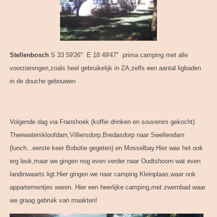
Stellenbosch
S 33 59'26" E 18 49'47" prima camping met alle
voorzieningen,zoals heel gebruikelijk in ZA,zelfs een aantal ligbaden
in de douche gebouwen
Volgende dag via Franshoek (koffie drinken en souvenirs gekocht)
Theewaterskloofdam,Villiersdorp,Bredasdorp naar Swellendam
(lunch...eerste keer Bobotie gegeten) en Mosselbay.Hier was het ook
erg leuk,maar we gingen nog even verder naar Oudtshoorn wat even
landinwaarts ligt.Hier gingen we naar camping Kleinplaas,waar ook
appartementjes waren. Hier een heerlijke camping,met zwembad waar
we graag gebruik van maakten!