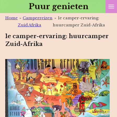
Puur genieten
Ga
direct
Home
»
Camperreizen
»
1e camper-ervaring:
naar
Zuid Afrika
huurcamper Zuid-Afrika
de
hoofdinhoud
1e camper-ervaring: huurcamper
Zuid-Afrika