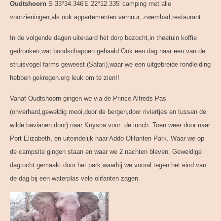
Oudtshoorn
S 33º34.346'E 22º12.335' camping met alle
voorzieningen,als ook appartementen verhuur, zwembad,restaurant.
In de volgende dagen uiteraard het dorp bezocht,in theetuin koffie
gedronken,wat boodschappen gehaald.Ook een dag naar een van de
struisvogel farms geweest (Safari),waar we een uitgebreide rondleiding
hebben gekregen.erg leuk om te zien!!
Vanaf Oudtshoorn gingen we via de Prince Alfreds Pas
(onverhard,geweldig mooi,door de bergen,door riviertjes en tussen de
wilde bavianen door) naar Knysna voor de lunch. Toen weer door naar
Port Elizabeth, en uiteindelijk naar Addo Olifanten Park. Waar we op
de campsite gingen staan en waar we 2 nachten bleven. Geweldige
dagtocht gemaakt door het park,waarbij we vooral tegen het eind van
de dag bij een waterplas vele olifanten zagen.