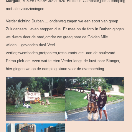
Margate
, S 30º51.620'E 30º21.920' Hibiscus Campsite,prima camping
met alle voorzieningen.
Verder richting Durban.... onderweg zagen we een soort van groep
Zuludansers...even stoppen dus. Er mee op de foto.In Durban gingen
we dwars door de stad,omdat we graag naar de Golden Mile
wilden....gevonden dus! Veel
vertier,zwembaden,pretparken,restaurants etc. aan de boulevard.
Prima plek om even wat te eten.Verder langs de kust naar Stanger,
hier gingen we op de camping staan voor de overnachting.