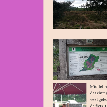
Middelma
daarinte
veel gel
de fiets.