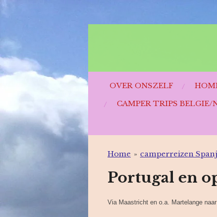
Ga
direct
naar
de
hoofdinhoud
OVER ONSZELF
HOM
CAMPER TRIPS BELGIE/
Home
»
camperreizen Spanj
Portugal en o
Via Maastricht en o.a. Martelange naa