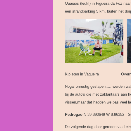
Quaiaos (leuk!) in Figueira da Foz na
een strandparking 5 km. buiten het dor
Kip eten in Vagueira Overnacht
Nogal onrustig geslapen..... werden wa
bij de auto's die met zaklantaars aan he
vissen,maar dat hadden we pas veel late
Pedrogao
,N 39.890649 W 8.96352 Geen
De volgende dag door gereden via Leir