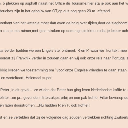
en. 5 plekken op asphalt naast het Office du Tourisme,hier sta je ook aan het 
n douches zijn in het gebouw van OT,op dus nog geen 20 m. afstand.
verkant van het water,je moet dan even de brug over rijden,door de slagboom 
er sta je iets ruimer,met gras stroken op sommige plekken zodat je lekker ach
 jaar eerder hadden we een Engels stel ontmoet, R en P, waar we kontakt m
oordat zij Frankrijk verder in zouden gaan en wij ook onze reis naar Portugal
kkig kregen we toestemming om "voor"onze Engelse vrienden te gaan staan..
en worteltaart! Helemaal super.
eter ,in dit geval....ze wilden dat Peter hun ging leren Nederlandse koffie te 
lter...en ja...gevonden! filterzakjes erbij en een pak koffie. Filter bovenop d
ven laten doorstromen....Nu hadden R en P. ook koffie!!
st en ze vertelden dat zij de volgende dag zouden vertrekken richting Zwitser