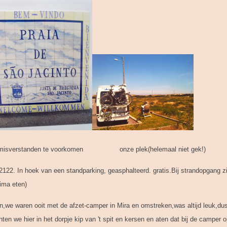
m misverstanden te voorkomen onze plek(helemaal niet gek!)
22. In hoek van een standparking, geasphalteerd. gratis.Bij strandopgang zi
ima eten)
en,we waren ooit met de afzet-camper in Mira en omstreken,was altijd leuk,d
hten we hier in het dorpje kip van 't spit en kersen en aten dat bij de camper 