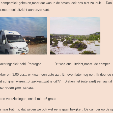
ar camperplek gekeken,maar dat was in de haven,leek ons niet zo leuk.... Da
p,met mooi uitzicht aan onze kant.
ingsplek nabij Pedrogao Dit was ons uitzicht,naast de camper
kker om 3.00 uur... er kwam een auto aan. En even later nog een. Ik door de
t schijnen waren...oh,jakkes..wat is dit??!! Bleken het (uiteraard) een aantal 
r door!!! pffff..hahaha...
 voorzieningen, enkel ruimte! gratis.
a naar Fatima, dat wilden we ook wel eens gaan bekijken. De camper op de sp