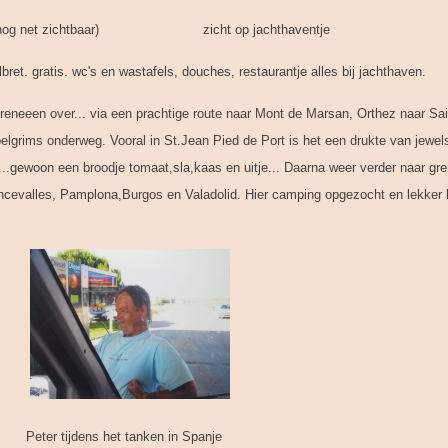
r (nog net zichtbaar) zicht op jachthaventje
bret. gratis. wc's en wastafels, douches, restaurantje alles bij jachthaven.
reneeen over... via een prachtige route naar Mont de Marsan, Orthez naar Sai
lgrims onderweg. Vooral in St.Jean Pied de Port is het een drukte van jewels
..gewoon een broodje tomaat,sla,kaas en uitje... Daarna weer verder naar gr
ncevalles, Pamplona,Burgos en Valadolid. Hier camping opgezocht en lekker 
 tanken in Spanje