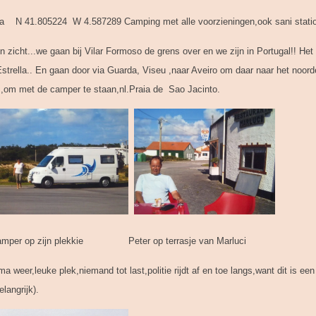
ha N 41.805224 W 4.587289 Camping met alle voorzieningen,ook sani stati
 zicht...we gaan bij Vilar Formoso de grens over en we zijn in Portugal!! Het 
Estrella.. En gaan door via Guarda, Viseu ,naar Aveiro om daar naar het noord
d ,om met de camper te staan,nl.Praia de Sao Jacinto.
zijn plekkie Peter op terrasje van Marluci
ma weer,leuke plek,niemand tot last,politie rijdt af en toe langs,want dit is ee
langrijk).