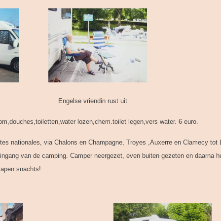
gelse vriendin rust uit
,douches,toiletten,water lozen,chem.toilet legen,vers water. 6 euro.
utes nationales, via Chalons en Champagne, Troyes ,Auxerre en Clamecy tot L
ingang van de camping. Camper neergezet, even buiten gezeten en daarna het
lapen snachts!