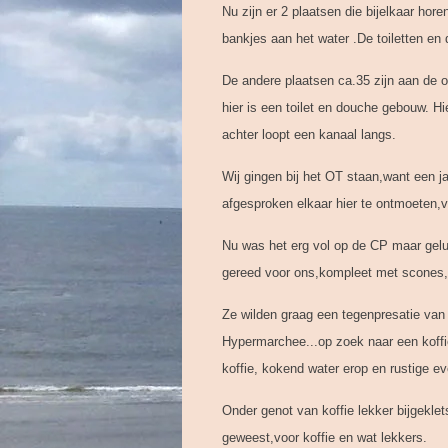
Nu zijn er 2 plaatsen die bijelkaar hor
bankjes aan het water .De toiletten e
De andere plaatsen ca.35 zijn aan de o
hier is een toilet en douche gebouw. Hi
achter loopt een kanaal langs.
Wij gingen bij het OT staan,want een
afgesproken elkaar hier te ontmoeten,v
Nu was het erg vol op de CP maar gelu
gereed voor ons,kompleet met scones, 
Ze wilden graag een tegenpresatie van P
Hypermarchee...op zoek naar een koffiefi
koffie, kokend water erop en rustige e
Onder genot van koffie lekker bijgeklet
geweest,voor koffie en wat lekkers.