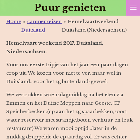
Puur genieten
Ga
direct
Home
»
camperreizen
»
Hemelvaartweekend
naar
Duitsland
Duitsland (Niedersachsen)
de
hoofdinhoud
Hemelvaart weekend 2017. Duitsland,
Niedersachsen.
Voor ons eerste tripje van het jaar een paar dagen
erop uit. We kozen voor niet te ver, maar wel in
Duitsland...voor het zg buitenland-gevoel.
We vertrokken woensdagmiddag na het eten,via
Emmen en het Duitse Meppen naar Geeste. CP
Speicherbecken.(cp aan het zg spaarbekken,soort
water reservoir met strandje,boten verhuur en leuk
restaurant) We waren mooi optijd...later in de
middag druppelde de cp aardig vol. Er was echter